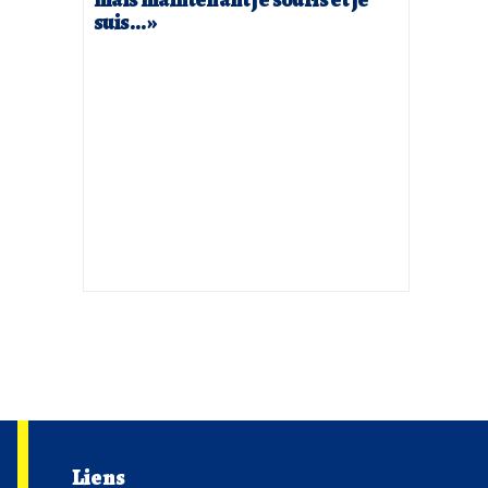
suis… »
Liens