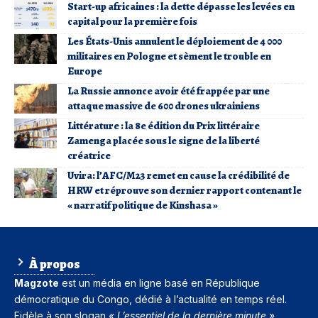
Start-up africaines : la dette dépasse les levées en
capital pour la première fois
Les États-Unis annulent le déploiement de 4 000
militaires en Pologne et sèment le trouble en
Europe
La Russie annonce avoir été frappée par une
attaque massive de 600 drones ukrainiens
Littérature : la 8e édition du Prix littéraire
Zamenga placée sous le signe de la liberté
créatrice
Uvira: l’AFC/M23 remet en cause la crédibilité de
HRW et réprouve son dernier rapport contenant le
« narratif politique de Kinshasa »
À propos
Magzote
est un média en ligne basé en
République
démocratique du Congo
, dédié à l’actualité en temps réel.
Fidèle à son slogan
« L’essentiel de la dernière minute »
,