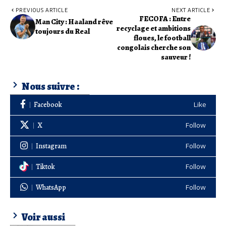
PREVIOUS ARTICLE
NEXT ARTICLE
FECOFA : Entre
Man City : Haaland rêve
recyclage et ambitions
toujours du Real
floues, le football
congolais cherche son
sauveur !
Nous suivre :
Facebook
Like
X
Follow
Instagram
Follow
Tiktok
Follow
WhatsApp
Follow
Voir aussi