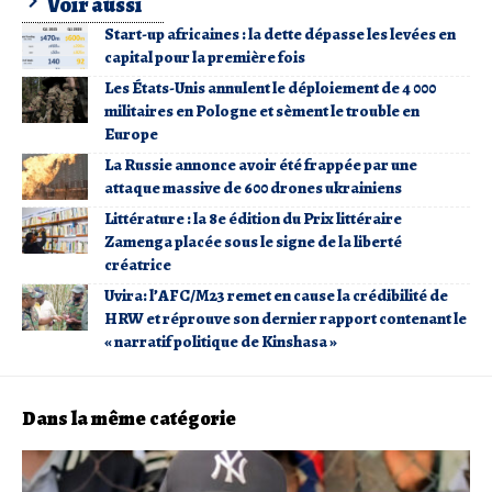
Voir aussi
Start-up africaines : la dette dépasse les levées en
capital pour la première fois
Les États-Unis annulent le déploiement de 4 000
militaires en Pologne et sèment le trouble en
Europe
La Russie annonce avoir été frappée par une
attaque massive de 600 drones ukrainiens
Littérature : la 8e édition du Prix littéraire
Zamenga placée sous le signe de la liberté
créatrice
Uvira: l’AFC/M23 remet en cause la crédibilité de
HRW et réprouve son dernier rapport contenant le
« narratif politique de Kinshasa »
Dans la même catégorie