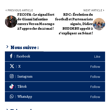
PREVIOUS ARTICLE
NEXT ARTICLE
FECOFA : Le signal fort
RDC : Évolution du
de Gianni Infantino
football et Partenariats
envers Veron Mosengo
signés, Didier
à l’approche du 20 mai !
BUDIMBU appelé à
s’expliquer au Sénat !
Nous suivre :
Facebook
Like
X
Follow
Instagram
Follow
Tiktok
Follow
WhatsApp
Follow